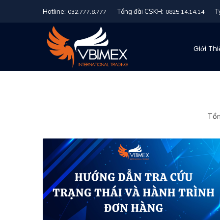
Hotline:
Tổng đài CSKH:
T
032.777.8.777
0825.14.14.14
Giới Th
Tổn