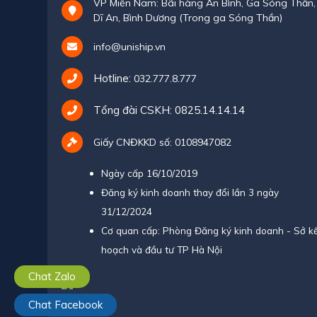
VP Miền Nam: Bãi hàng An Bình, Ga Sóng Thần,
Dĩ An, Bình Dương (Trong ga Sóng Thần)
info@uniship.vn
Hotline:
032.777.8.777
Tổng đài CSKH:
0825.14.14.14
Giấy CNĐKKD số: 0108947082
Ngày cấp 16/10/2019
Đăng ký kinh doanh thay đổi lần 3 ngày
31/12/2024
Cơ quan cấp: Phòng Đăng ký kinh doanh - Sở k
hoạch và đầu tư TP Hà Nội
Chat Zalo
Chat Facebook