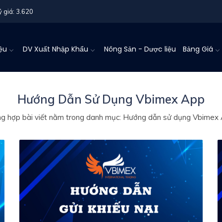
ỷ giá: 3.620
iệu
DV Xuất Nhập Khẩu
Nông Sản - Dược liệu
Bảng Giá
Hướng Dẫn Sử Dụng Vbimex App
g hợp bài viết nằm trong danh mục: Hướng dẫn sử dụng Vbimex