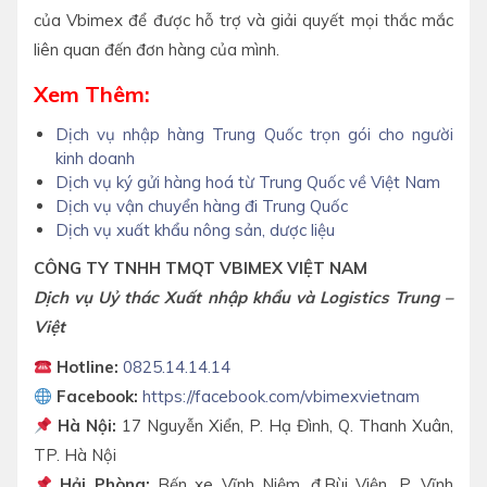
của Vbimex để được hỗ trợ và giải quyết mọi thắc mắc
liên quan đến đơn hàng của mình.
Xem Thêm:
Dịch vụ nhập hàng Trung Quốc trọn gói cho người
kinh doanh
Dịch vụ ký gửi hàng hoá từ Trung Quốc về Việt Nam
Dịch vụ vận chuyển hàng đi Trung Quốc
Dịch vụ xuất khẩu nông sản, dược liệu
CÔNG TY TNHH TMQT VBIMEX VIỆT NAM
Dịch vụ Uỷ thác Xuất nhập khẩu và Logistics Trung –
Việt
Hotline:
0825.14.14.14
Facebook:
https://facebook.com/vbimexvietnam
Hà Nội:
17 Nguyễn Xiển, P. Hạ Đình, Q. Thanh Xuân,
TP. Hà Nội
Hải Phòng:
Bến xe Vĩnh Niệm, đ.Bùi Viện, P. Vĩnh