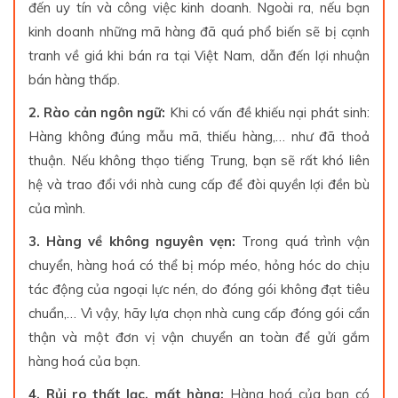
đến uy tín và công việc kinh doanh. Ngoài ra, nếu bạn
kinh doanh những mã hàng đã quá phổ biến sẽ bị cạnh
tranh về giá khi bán ra tại Việt Nam, dẫn đến lợi nhuận
bán hàng thấp.
2. Rào cản ngôn ngữ:
Khi có vấn đề khiếu nại phát sinh:
Hàng không đúng mẫu mã, thiếu hàng,… như đã thoả
thuận. Nếu không thạo tiếng Trung, bạn sẽ rất khó liên
hệ và trao đổi với nhà cung cấp để đòi quyền lợi đền bù
của mình.
3. Hàng về không nguyên vẹn:
Trong quá trình vận
chuyển, hàng hoá có thể bị móp méo, hỏng hóc do chịu
tác động của ngoại lực nén, do đóng gói không đạt tiêu
chuẩn,… Vì vậy, hãy lựa chọn nhà cung cấp đóng gói cẩn
thận và một đơn vị vận chuyển an toàn để gửi gắm
hàng hoá của bạn.
4. Rủi ro thất lạc, mất hàng:
Hàng hoá của bạn có