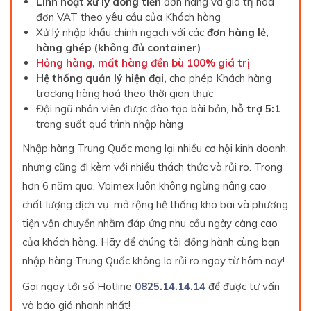
Linh hoạt xử lý
dòng tiền
đơn hàng và giá trị hóa
đơn VAT theo yêu cầu của Khách hàng
Xử lý nhập khẩu chính ngạch với các
đơn hàng lẻ,
hàng ghép (không đủ container)
Hỏng hàng, mất hàng đền bù 100% giá trị
Hệ thống quản lý hiện đại,
cho phép Khách hàng
tracking hàng hoá theo thời gian thực
Đội ngũ nhân viên được đào tạo bài bản,
hỗ trợ 5:1
trong suốt quá trình nhập hàng
Nhập hàng Trung Quốc mang lại nhiều cơ hội kinh doanh,
nhưng cũng đi kèm với nhiều thách thức và rủi ro. Trong
hơn 6 năm qua, Vbimex luôn không ngừng nâng cao
chất lượng dịch vụ, mở rộng hệ thống kho bãi và phương
tiện vận chuyển nhằm đáp ứng nhu cầu ngày càng cao
của khách hàng. Hãy để chúng tôi đồng hành cùng bạn
nhập hàng Trung Quốc không lo rủi ro ngay từ hôm nay!
Gọi ngay tới số Hotline
0825.14.14.14
để được tư vấn
và báo giá nhanh nhất!