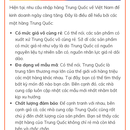
Hiện tại, nhu cầu nhập hàng Trung Quốc về Việt Nam để
kinh doanh ngày càng tăng. Đây là điều dễ hiểu bởi các
mặt hàng Trung Quốc:
Có mức giá vô cùng rẻ
: Có thể nói, các sản phẩm có
xuất xứ Trung Quốc vô cùng rẻ. Sở dĩ các sản phẩm
có mức giá rẻ như vậy là do Trung Quốc có nguồn
nguyên liệu tự nhiên sẵn có, nguồn nhân lực giá rẻ dồi
dào.
Đa dạng về mẫu mã
: Có thể nói, Trung Quốc là
trung tâm thương mại lớn của thế giới với hàng triệu
các mặt hàng khác nhau. Tại đây, bạn có thể tìm thấy
bất kỳ món đồ nào bạn cần. Bên cạnh đó, các nhà
cung cấp luôn cập nhật các mẫu mới nhất nhằm bắt
kịp xu hướng.
Chất lượng đảm bảo
: Để cạnh tranh với nhau, bên
cạnh giá cả, các nhà cung cấp Trung Quốc cũng rất
chú ý đến chất lượng của sản phẩm. Bạn sẽ thấy các
mặt hàng của Trung Quốc không chỉ rẻ mà còn khá
bền và chắc chắn.