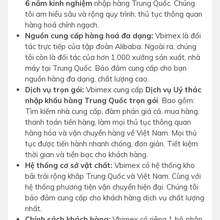
6 năm kinh nghiệm
nhập hàng Trung Quốc. Chúng
tôi am hiểu sâu và rộng quy trình, thủ tục thông quan
hàng hoá chính ngạch.
Nguồn cung cấp hàng hoá đa dạng:
Vbimex là đối
tác trực tiếp của tập đoàn Alibaba. Ngoài ra, chúng
tôi còn là đối tác của hơn 1.000 xưởng sản xuất, nhà
máy tại Trung Quốc. Bảo đảm cung cấp cho bạn
nguồn hàng đa dạng, chất lượng cao.
Dịch vụ trọn gói:
Vbimex cung cấp
Dịch vụ Uỷ thác
nhập khẩu hàng Trung Quốc trọn gói
. Bao gồm:
Tìm kiếm nhà cung cấp, đàm phán giá cả, mua hàng,
thanh toán tiền hàng, làm mọi thủ tục thông quan
hàng hóa và vận chuyển hàng về Việt Nam. Mọi thủ
tục được tiến hành nhanh chóng, đơn giản. Tiết kiệm
thời gian và tiền bạc cho khách hàng.
Hệ thống cơ sở vật chất:
Vbimex có hệ thống kho
bãi trải rộng khắp Trung Quốc và Việt Nam. Cùng với
hệ thống phương tiện vận chuyển hiện đại. Chúng tôi
bảo đảm cung cấp cho khách hàng dịch vụ chất lượng
nhất.
Chính sách khách hàng:
Vbimex có riêng 1 bộ phận