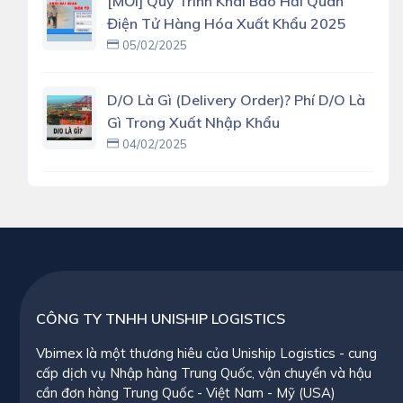
[MỚI] Quy Trình Khai Báo Hải Quan
Điện Tử Hàng Hóa Xuất Khẩu 2025
05/02/2025
D/O Là Gì (delivery Order)? Phí D/O Là
Gì Trong Xuất Nhập Khẩu
04/02/2025
CÔNG TY TNHH UNISHIP LOGISTICS
Vbimex là một thương hiêu của Uniship Logistics - cung
cấp dịch vụ Nhập hàng Trung Quốc, vận chuyển và hậu
cần đơn hàng Trung Quốc - Việt Nam - Mỹ (USA)