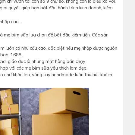
ậm chí vươn tới con số 9 chữ số, không còn là điều xa vời.
 bí quyết giúp bạn bắt đầu hành trình kinh doanh, kiếm
à mẹ bỉm sữa lựa chọn để bắt đầu kiếm tiền. Các sản
 em luôn có nhu cầu cao, đặc biệt nếu mẹ nhập được nguồn
obao, 1688.
 chơi giáo dục là những mặt hàng bán chạy.
 hợp với các mẹ bỉm sữa yêu thích làm đẹp.
o như khăn len, vòng tay handmade luôn thu hút khách