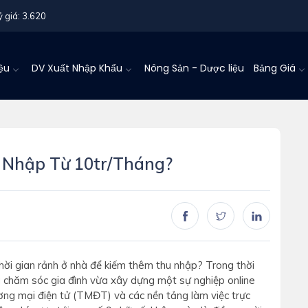
ỷ giá: 3.620
iệu
DV Xuất Nhập Khẩu
Nông Sản - Dược liệu
Bảng Giá
 Nhập Từ 10tr/tháng?
i gian rảnh ở nhà để kiếm thêm thu nhập? Trong thời
a chăm sóc gia đình vừa xây dựng một sự nghiệp online
ơng mại điện tử (TMĐT) và các nền tảng làm việc trực