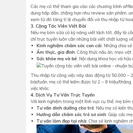
Các mẹ có thể tham gia vào các chương trình affil
dung hấp dẫn, chẳng hạn như review sản phẩm, un
xem từ đó tăng tỉ lệ chuyển đổi và thu nhập từ ho
3. Cộng Tác Viên Viết Bài
Nếu mẹ bỉm sữa có kỹ năng viết lách tốt, đây là c
chí trực tuyến luôn cần những bài viết chất lượng v
Kinh nghiệm chăm sóc con cái
: Những chia sẻ
Ẩm thực, gia đình
: Công thức nấu ăn, mẹo vặt g
Sức khỏe mẹ và bé
: Nội dung khoa học và hữu 
Thu nhập từ công việc này dao động từ 50.000 – 2
bài/tuần, mẹ có thể kiếm được từ 2 – 8 triệu/thán
việc khác.
4. Dịch Vụ Tư Vấn Trực Tuyến
Với kinh nghiệm trong một lĩnh vực cụ thể, mẹ bỉm 
Tư vấn dinh dưỡng cho trẻ
: Nếu mẹ có kiến th
Hướng dẫn chăm sóc trẻ sơ sinh
: Giúp các mẹ
Tư vấn làm đẹp tại nhà
: Chia sẻ kinh nghiệm 