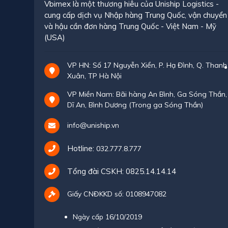
Vbimex là một thương hiêu của Uniship Logistics -
cung cấp dịch vụ Nhập hàng Trung Quốc, vận chuyển
và hậu cần đơn hàng Trung Quốc - Việt Nam - Mỹ
(USA)
VP HN: Số 17 Nguyễn Xiển, P. Hạ Đình, Q. Thanh
Xuân, TP Hà Nội
VP Miền Nam: Bãi hàng An Bình, Ga Sóng Thần,
Dĩ An, Bình Dương (Trong ga Sóng Thần)
info@uniship.vn
Hotline:
032.777.8.777
Tổng đài CSKH:
0825.14.14.14
Giấy CNĐKKD số: 0108947082
Ngày cấp 16/10/2019