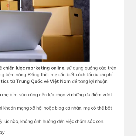
về
chiến lược marketing online
, sử dụng quảng cáo trên
 tiềm năng. Đồng thời, mẹ cần biết cách tối ưu chi phí
istics từ Trung Quốc về Việt Nam
để tăng lợi nhuận.
 là mẹ bỉm sữa cũng nên lựa chọn vì những ưu điểm vượt
tài khoản mạng xã hội hoặc blog cá nhân, mẹ có thể bắt
kỳ lúc nào, không ảnh hưởng đến việc chăm sóc con.