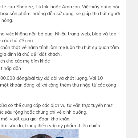
iate của Shopee, Tiktok, hoặc Amazon. Việc xây dựng nội
box sản phẩm, hướng dẫn sử dụng, sẽ giúp thu hút người
a hồng.
ông việc không nên bỏ qua. Nhiều trang web, blog và tạp
ề các chủ đề như:
 chân thật về hành trình làm mẹ luôn thu hút sự quan tâm.
ia đình là chủ đề “đắt khách”.
ích cho các mẹ bỉm khác
00.000 đồng/bài tùy độ dài và chất lượng. Với 10
g, một khoản đáng kể khi cộng thêm thu nhập từ các công
sữa có thể cung cấp các dịch vụ tư vấn trực tuyến như:
ức sâu rộng hoặc chứng chỉ về dinh dưỡng.
 mới vượt qua giai đoạn khó khăn.
chăm sóc da, trang điểm với mỹ phẩm thiên nhiên.