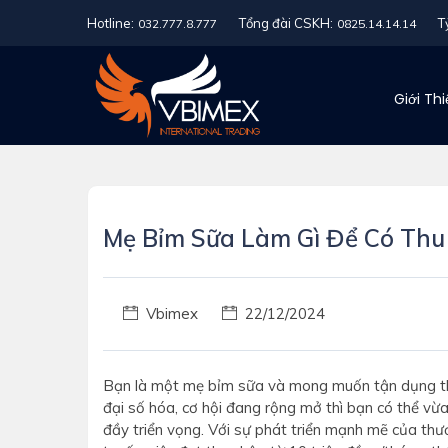
Hotline:
Tổng đài CSKH:
T
032.777.8.777
0825.14.14.14
Giới Th
Mẹ Bỉm Sữa Làm Gì Để Có Thu
Vbimex
22/12/2024
Bạn là một mẹ bỉm sữa và mong muốn tận dụng thờ
đại số hóa, cơ hội đang rộng mở thì bạn có thể vừ
đầy triển vọng. Với sự phát triển mạnh mẽ của thư