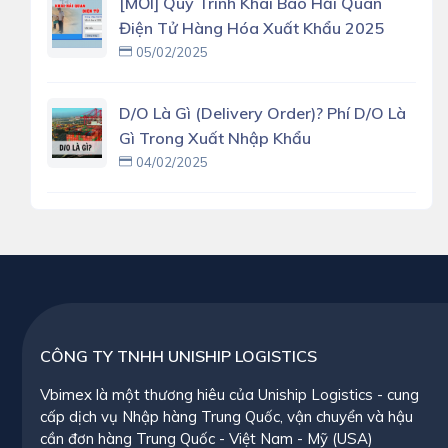
[MỚI] Quy Trình Khai Báo Hải Quan
Điện Tử Hàng Hóa Xuất Khẩu 2025
05/02/2025
D/O Là Gì (delivery Order)? Phí D/O Là
Gì Trong Xuất Nhập Khẩu
04/02/2025
CÔNG TY TNHH UNISHIP LOGISTICS
Vbimex là một thương hiêu của Uniship Logistics - cung
cấp dịch vụ Nhập hàng Trung Quốc, vận chuyển và hậu
cần đơn hàng Trung Quốc - Việt Nam - Mỹ (USA)