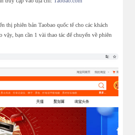
n truy cập vào địa chỉ:
Taobao.com
ển thị phiên bản Taobao quốc tế cho các khách
 vậy, bạn cần 1 vài thao tác để chuyển về phiên