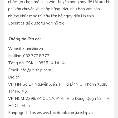
nhắc lựa chọn mô hình vận chuyển hàng này để tối ưu chi
phí vận chuyển khi nhập hàng. Nếu như bạn vẫn còn
những khúc mắc thì hãy liên hệ ngay đến Uniship
Logistics để được tư vấn hỗ trợ.
Thông tin liên hệ:
Website: uniship.vn
Hotline: 032.777.8.777
Tổng đài CSKH: 0825.14.14.14
Email: info@uniship.com
Địa chỉ:
VP HN: Số 17 Nguyễn Xiển, P. Hạ Đình, Q. Thanh Xuân,
TP Hà Nội
VP HCM: 2399/3A QL 1A, P. An Phú Đông, Quận 12, TP.
Hồ Chí Minh
Fanpage: https://www.facebook.com/unishipvn