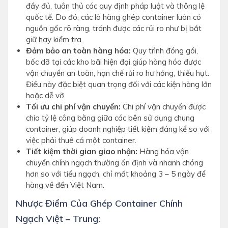
đầy đủ, tuân thủ các quy định pháp luật và thông lệ
quốc tế. Do đó, các lô hàng ghép container luôn có
nguồn gốc rõ ràng, tránh được các rủi ro như bị bắt
giữ hay kiểm tra.
Đảm bảo an toàn hàng hóa:
Quy trình đóng gói,
bốc dỡ tại các kho bãi hiện đại giúp hàng hóa được
vận chuyển an toàn, hạn chế rủi ro hư hỏng, thiếu hụt.
Điều này đặc biệt quan trọng đối với các kiện hàng lớn
hoặc dễ vỡ.
Tối ưu chi phí vận chuyển:
Chi phí vận chuyển được
chia tỷ lệ công bằng giữa các bên sử dụng chung
container, giúp doanh nghiệp tiết kiệm đáng kể so với
việc phải thuê cả một container.
Tiết kiệm thời gian giao nhận:
Hàng hóa vận
chuyển chính ngạch thường ổn định và nhanh chóng
hơn so với tiểu ngạch, chỉ mất khoảng 3 – 5 ngày để
hàng về đến Việt Nam.
Nhược Điểm Của Ghép Container Chính
Ngạch Việt – Trung: