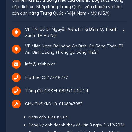
Vbimex là một thương hiêu của Uniship Logistics - cung
cấp dịch vụ Nhập hàng Trung Quốc, vận chuyển và hậu
cần đơn hàng Trung Quốc - Việt Nam - Mỹ (USA)
VP HN: Số 17 Nguyễn Xiển, P. Hạ Đình, Q. Thanh
Xuân, TP Hà Nội
VP Miền Nam: Bãi hàng An Bình, Ga Sóng Thần, Dĩ
An, Bình Dương (Trong ga Sóng Thần)
info@uniship.vn
Hotline:
032.777.8.777
Tổng đài CSKH:
0825.14.14.14
Giấy CNĐKKD số: 0108947082
Ngày cấp 16/10/2019
Đăng ký kinh doanh thay đổi lần 3 ngày 31/12/2024