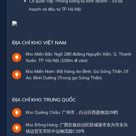
Cơ quan cấp: Phòng Đăng ký kinh doanh - Sở kế
hoạch và đầu tư TP Hà Nội
ĐỊA CHỈ KHO VIỆT NAM
Kho Miền Bắc: Ngõ 280 đường Nguyễn Xiển, Q. Thanh
Xuân, TP. Hà Nội (100m đi vào)
Kho Miền Nam: Bãi hàng An Bình, Ga Sóng Thần, Dĩ
An, Bình Dương (Trong ga Sóng Thần)
ĐỊA CHỈ KHO TRUNG QUỐC
Kho Quảng Châu: 广州市，白云区西盈物流09档
Kho Đông Hưng: 广西壮族自治区防城港市东兴市东兴
镇边贸互市区中运物流园C39号