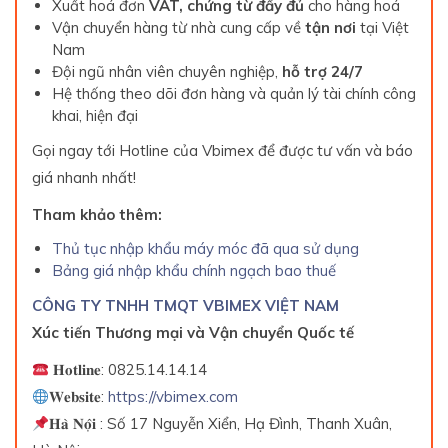
Xuất hoá đơn
VAT,
chứng từ đầy đủ
cho hàng hoá
Vận chuyển hàng từ nhà cung cấp về
tận nơi
tại Việt
Nam
Đội ngũ nhân viên chuyên nghiệp,
hỗ trợ 24/7
Hệ thống theo dõi đơn hàng và quản lý tài chính công
khai, hiện đại
Gọi ngay tới Hotline của Vbimex để được tư vấn và báo
giá nhanh nhất!
Tham khảo thêm:
Thủ tục nhập khẩu máy móc đã qua sử dụng
Bảng giá nhập khẩu chính ngạch bao thuế
CÔNG TY TNHH TMQT VBIMEX VIỆT NAM
Xúc tiến Thương mại và Vận chuyển Quốc tế
𝐇𝐨𝐭𝐥𝐢𝐧𝐞: 0825.14.14.14
𝐖𝐞𝐛𝐬𝐢𝐭𝐞:
https://vbimex.com
𝐇𝐚̀ 𝐍𝐨̣̂𝐢 : Số 17 Nguyễn Xiển, Hạ Đình, Thanh Xuân,