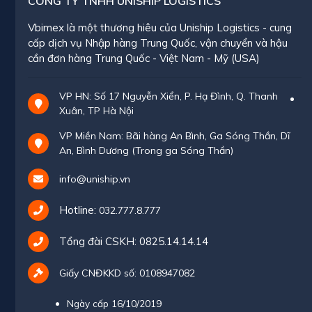
CÔNG TY TNHH UNISHIP LOGISTICS
Vbimex là một thương hiêu của Uniship Logistics - cung
cấp dịch vụ Nhập hàng Trung Quốc, vận chuyển và hậu
cần đơn hàng Trung Quốc - Việt Nam - Mỹ (USA)
VP HN: Số 17 Nguyễn Xiển, P. Hạ Đình, Q. Thanh
Xuân, TP Hà Nội
VP Miền Nam: Bãi hàng An Bình, Ga Sóng Thần, Dĩ
An, Bình Dương (Trong ga Sóng Thần)
info@uniship.vn
Hotline:
032.777.8.777
Tổng đài CSKH:
0825.14.14.14
Giấy CNĐKKD số: 0108947082
Ngày cấp 16/10/2019