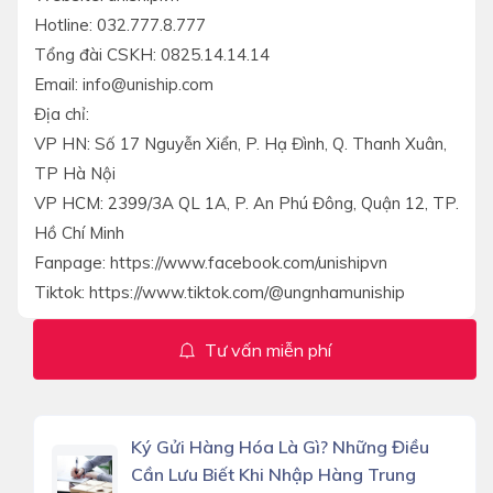
Hotline: 032.777.8.777
Tổng đài CSKH: 0825.14.14.14
Email: info@uniship.com
Địa chỉ:
VP HN: Số 17 Nguyễn Xiển, P. Hạ Đình, Q. Thanh Xuân,
TP Hà Nội
VP HCM: 2399/3A QL 1A, P. An Phú Đông, Quận 12, TP.
Hồ Chí Minh
Fanpage: https://www.facebook.com/unishipvn
Tiktok: https://www.tiktok.com/@ungnhamuniship
Tư vấn miễn phí
Ký Gửi Hàng Hóa Là Gì? Những Điều
Cần Lưu Biết Khi Nhập Hàng Trung