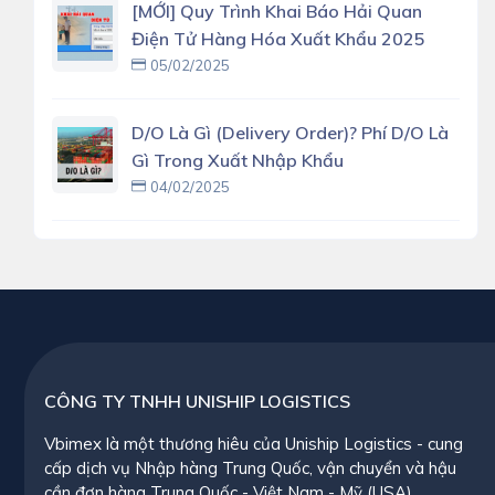
[MỚI] Quy Trình Khai Báo Hải Quan
Điện Tử Hàng Hóa Xuất Khẩu 2025
05/02/2025
D/O Là Gì (delivery Order)? Phí D/O Là
Gì Trong Xuất Nhập Khẩu
04/02/2025
CÔNG TY TNHH UNISHIP LOGISTICS
Vbimex là một thương hiêu của Uniship Logistics - cung
cấp dịch vụ Nhập hàng Trung Quốc, vận chuyển và hậu
cần đơn hàng Trung Quốc - Việt Nam - Mỹ (USA)