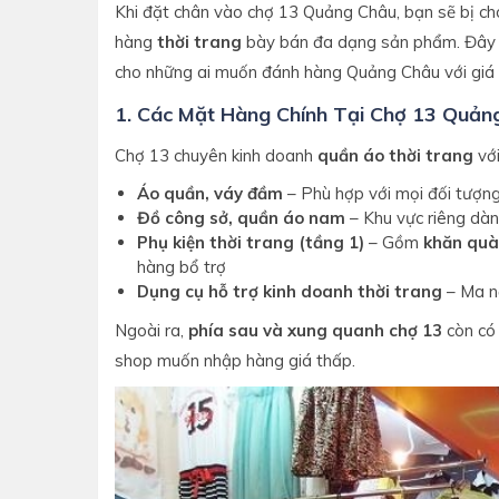
Khi đặt chân vào chợ 13 Quảng Châu, bạn sẽ bị cho
hàng
thời trang
bày bán đa dạng sản phẩm. Đây l
cho những ai muốn đánh hàng Quảng Châu với giá 
1. Các Mặt Hàng Chính Tại Chợ 13 Quản
Chợ 13 chuyên kinh doanh
quần áo thời trang
với
Áo quần, váy đầm
– Phù hợp với mọi đối tượn
Đồ công sở, quần áo nam
– Khu vực riêng dàn
Phụ kiện thời trang (tầng 1)
– Gồm
khăn quà
hàng bổ trợ
Dụng cụ hỗ trợ kinh doanh thời trang
– Ma n
Ngoài ra,
phía sau và xung quanh chợ 13
còn có
shop muốn nhập hàng giá thấp.