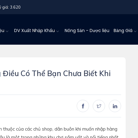
ỷ giá: 3.620
iệu
DV Xuất Nhập Khẩu
Nông Sản - Dược liệu
Bảng Giá
Điều Có Thể Bạn Chưa Biết Khi
n thuộc của các chủ shop, dân buôn khi muốn nhập hàng
âu là một trong những khu chợ sầm uất và nổi tiếng nhất,