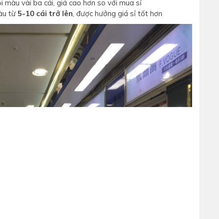
i màu vài ba cái, giá cao hơn so với mua sỉ
màu từ
5-10 cái trở lên
, được hưởng giá sỉ tốt hơn