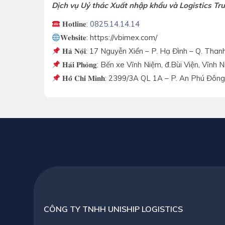
Dịch vụ Uỷ thác Xuất nhập khẩu và Logistics Tru
𝐇𝐨𝐭𝐥𝐢𝐧𝐞:
0825.14.14.14
𝐖𝐞𝐛𝐬𝐢𝐭𝐞: https://vbimex.com/
𝐇𝐚̀ 𝐍𝐨̣̂𝐢: 17 Nguyễn Xiển – P. Hạ Đình – Q. Th
𝐇𝐚̉𝐢 𝐏𝐡𝐨̀𝐧𝐠: Bến xe Vĩnh Niệm, đ.Bùi Viện, V
𝐇𝐨̂̀ 𝐂𝐡𝐢́ 𝐌𝐢𝐧𝐡: 2399/3A QL 1A – P. An Phú Đ
CÔNG TY TNHH UNISHIP LOGISTICS