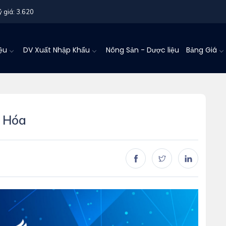
ỷ giá: 3.620
iệu
DV Xuất Nhập Khẩu
Nông Sản - Dược liệu
Bảng Giá
 Hóa