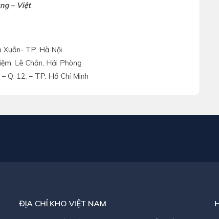
ng – Việt
anh Xuân- TP. Hà Nội
ĩnh Niệm, Lê Chân, Hải Phòng
ông – Q. 12, – TP. Hồ Chí Minh
ĐỊA CHỈ KHO VIỆT NAM