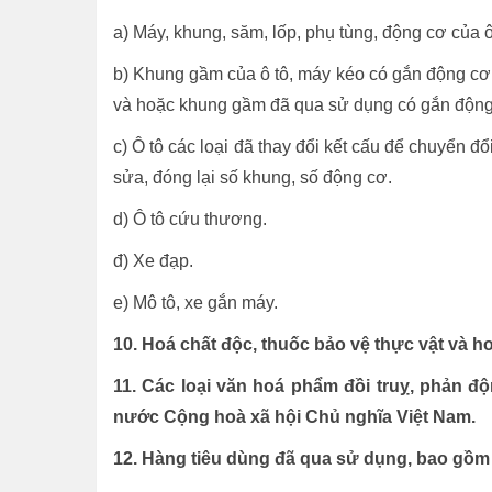
a) Máy, khung, săm, lốp, phụ tùng, động cơ của 
b) Khung gầm của ô tô, máy kéo có gắn động c
và hoặc khung gầm đã qua sử dụng có gắn động
c) Ô tô các loại đã thay đổi kết cấu để chuyển đổ
sửa, đóng lại số khung, số động cơ.
d) Ô tô cứu thương.
đ) Xe đạp.
e) Mô tô, xe gắn máy.
10. Hoá chất độc, thuốc bảo vệ thực vật và ho
11. Các loại văn hoá phẩm đồi truỵ, phản độ
nước Cộng hoà xã hội Chủ nghĩa Việt Nam.
12. Hàng tiêu dùng đã qua sử dụng, bao gồ