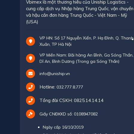
Vbimex là một thương hiêu của Uniship Logistics -
cung cấp dịch vụ Nhập hàng Trung Quốc, vận chuyển
và hậu cần đơn hàng Trung Quốc - Việt Nam - Mỹ
(USA)
VP HN: Số 17 Nguyễn Xiển, P. Hạ Đình, Q. Thanh
Xuân, TP Hà Nội
VP Miền Nam: Bãi hàng An Bình, Ga Sóng Thần,
Dĩ An, Bình Dương (Trong ga Sóng Thần)
info@uniship.vn
Hotline:
032.777.8.777
Tổng đài CSKH:
0825.14.14.14
Giấy CNĐKKD số: 0108947082
Ngày cấp 16/10/2019