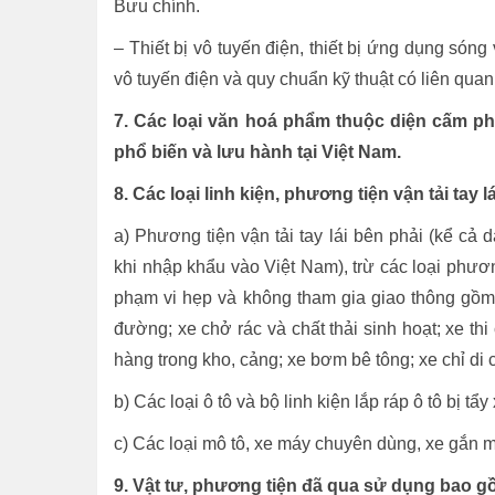
Bưu chính.
– Thiết bị vô tuyến điện, thiết bị ứng dụng són
vô tuyến điện và quy chuẩn kỹ thuật có liên quan
7. Các loại văn hoá phẩm thuộc diện cấm ph
phổ biến và lưu hành tại Việt Nam.
8. Các loại linh kiện, phương tiện vận tải tay 
a) Phương tiện vận tải tay lái bên phải (kể cả 
khi nhập khẩu vào Việt Nam), trừ các loại phươn
phạm vi hẹp và không tham gia giao thông gồm
đường; xe chở rác và chất thải sinh hoạt; xe t
hàng trong kho, cảng; xe bơm bê tông; xe chỉ di 
b) Các loại ô tô và bộ linh kiện lắp ráp ô tô bị t
c) Các loại mô tô, xe máy chuyên dùng, xe gắn m
9. Vật tư, phương tiện đã qua sử dụng bao 