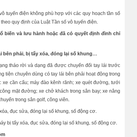
g vô tuyến điện không phù hợp với các quy hoạch tần số
 theo quy định của Luật Tần số vô tuyến điện.
ổ biến và lưu hành hoặc đã có quyết định đình chỉ
lái bên phải, bị tẩy xóa, đóng lại số khung…
dạng tháo rời và dạng đã được chuyển đổi tay lái trước
g tiện chuyên dùng có tay lái bên phải hoạt động trong
: xe cần cẩu; máy đào kênh rãnh; xe quét đường, tưới
hi công mặt đường; xe chở khách trong sân bay; xe nâng
chuyển trong sân golf, công viên.
ẩy xóa, đục sửa, đóng lại số khung, số động cơ.
áy bị tẩy xóa, đục sửa, đóng lại số khung, số động cơ.
gồm