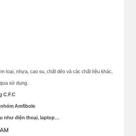
m loại, nhựa, cao su, chất dẻo và các chất liệu khác.
 qua sử dụng.
ng C.F.C
c nhóm Amfibole
iệu như điện thoại, laptop…
NAM