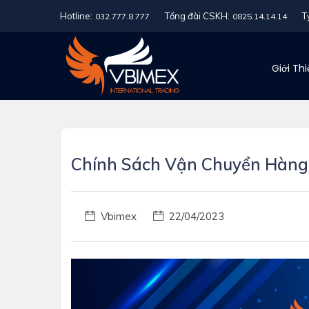
Hotline:
Tổng đài CSKH:
T
032.777.8.777
0825.14.14.14
Giới Th
Chính Sách Vận Chuyển Hàng
Vbimex
22/04/2023