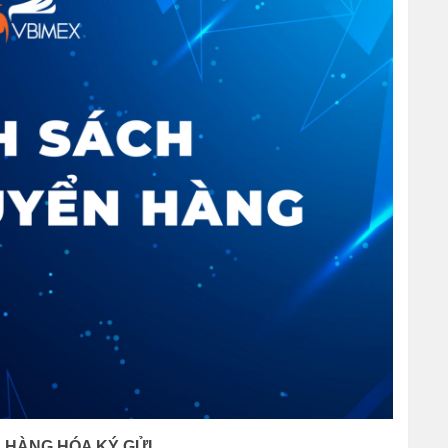
Ề HÀNG HÓA KÝ GỬI