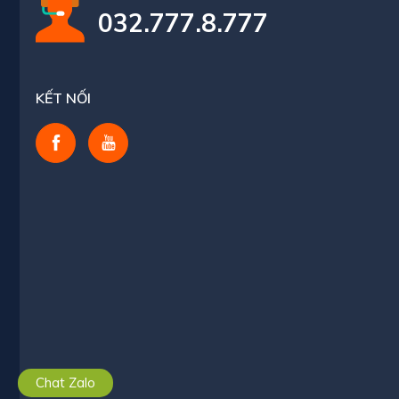
032.777.8.777
KẾT NỐI
Chat Zalo