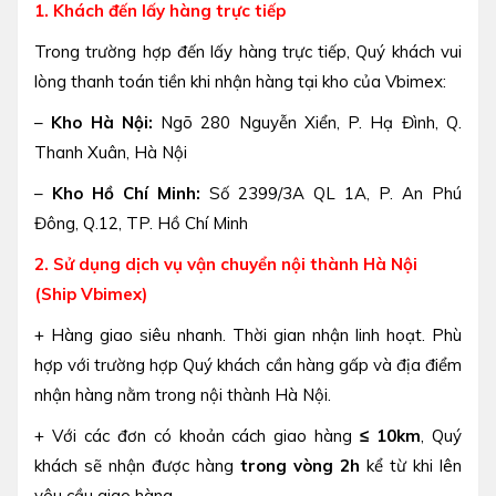
1. Khách đến lấy hàng trực tiếp
Trong trường hợp đến lấy hàng trực tiếp, Quý khách vui
lòng
thanh toán tiền khi nhận hàng tại kho của Vbimex:
–
Kho Hà Nội:
Ngõ 280 Nguyễn Xiển, P. Hạ Đình, Q.
Thanh Xuân, Hà Nội
–
Kho Hồ Chí Minh:
Số 2399/3A QL 1A, P. An Phú
Đông, Q.12, TP. Hồ Chí Minh
2. Sử dụng dịch vụ vận chuyển nội thành Hà Nội
(Ship Vbimex)
+ Hàng giao siêu nhanh. Thời gian nhận linh hoạt. Phù
hợp với trường hợp Quý khách cần hàng gấp và địa điểm
nhận hàng nằm trong nội thành Hà Nội.
+ Với các đơn có khoản cách giao hàng
≤ 10km
, Quý
khách sẽ nhận được hàng
trong vòng 2h
kể từ khi lên
yêu cầu giao hàng.