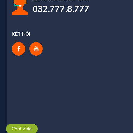
032.777.8.777
KẾT NỐI
Chat Zalo