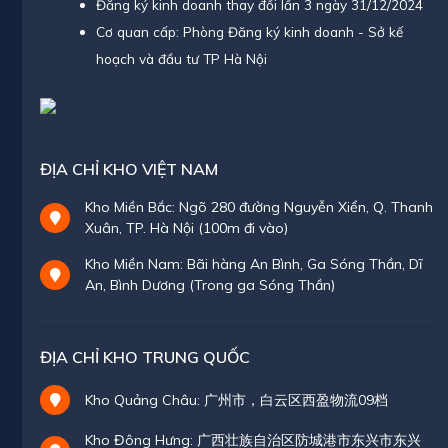
Đăng ký kinh doanh thay đổi lần 3 ngày 31/12/2024
Cơ quan cấp: Phòng Đăng ký kinh doanh - Sở kế
hoạch và đầu tư TP Hà Nội
ĐỊA CHỈ KHO VIỆT NAM
Kho Miền Bắc: Ngõ 280 đường Nguyễn Xiển, Q. Thanh
Xuân, TP. Hà Nội (100m đi vào)
Kho Miền Nam: Bãi hàng An Bình, Ga Sóng Thần, Dĩ
An, Bình Dương (Trong ga Sóng Thần)
ĐỊA CHỈ KHO TRUNG QUỐC
Kho Quảng Châu: 广州市，白云区西盈物流09档
Kho Đông Hưng: 广西壮族自治区防城港市东兴市东兴