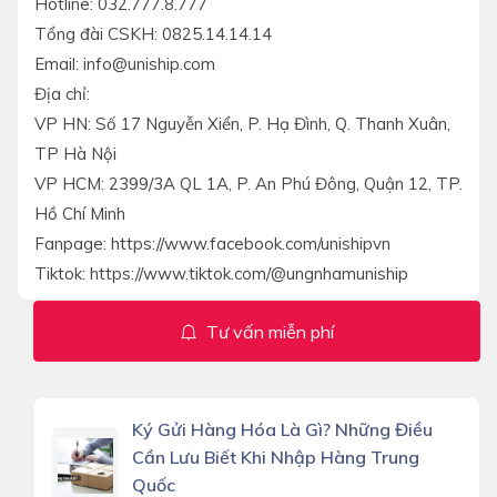
Hotline: 032.777.8.777
Tổng đài CSKH: 0825.14.14.14
Email: info@uniship.com
Địa chỉ:
VP HN: Số 17 Nguyễn Xiển, P. Hạ Đình, Q. Thanh Xuân,
TP Hà Nội
VP HCM: 2399/3A QL 1A, P. An Phú Đông, Quận 12, TP.
Hồ Chí Minh
Fanpage: https://www.facebook.com/unishipvn
Tiktok: https://www.tiktok.com/@ungnhamuniship
Tư vấn miễn phí
Ký Gửi Hàng Hóa Là Gì? Những Điều
Cần Lưu Biết Khi Nhập Hàng Trung
Quốc