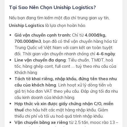
Tại Sao Nên Chọn Uniship Logistics?
Nếu bạn đang tìm kiếm một địa chỉ trung gian uy tín,
Uniship Logistics
là lựa chọn hoàn hảo.
Giá vận chuyển cạnh tranh:
Chỉ từ
4.000đ/kg,
700.000đ/m3
, bạn đã có thể vận chuyển hàng hóa từ
Trung Quốc về Việt Nam với cam kết an toàn tuyệt
đối. Thời gian vận chuyển nhanh chóng chỉ
4-6 ngày
.
Line vận chuyển đa dạng
: Tiêu chuẩn, TMĐT, hoả
tốc, hàng ghép cont, full cont … tuỳ theo nhu cầu của
Khách hàng
Tách tờ khai riêng, nhập khẩu, đứng tên theo nhu
cầu của khách hàng
. Linh hoạt xử lý dòng tiền và
giá trị hóa đơn VAT theo yêu cầu. Đáp ứng tối đa nhu
cầu kinh doanh của khách hàng.
Hợp thức và xin được giấy chứng nhận C/O, miễn
thuế
cho hầu hết các mặt hàng nhập khẩu. Giảm
thiểu chi phí và tối ưu hoá quá trình nhập khẩu.
Vận chuyển bằng xe riêng
từ 2.5 tấn, mooc rào 13 –