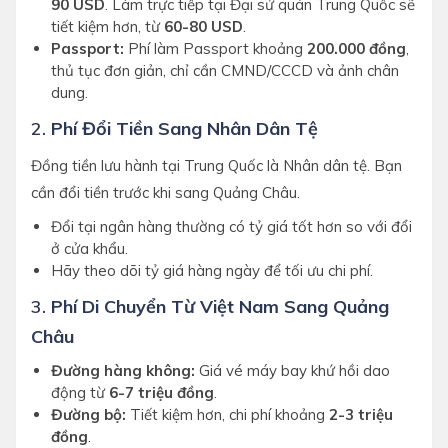
90 USD
. Làm trực tiếp tại Đại sứ quán Trung Quốc sẽ
tiết kiệm hơn, từ
60-80 USD
.
Passport:
Phí làm Passport khoảng
200.000 đồng
,
thủ tục đơn giản, chỉ cần CMND/CCCD và ảnh chân
dung.
2.
Phí Đổi Tiền Sang Nhân Dân Tệ
Đồng tiền lưu hành tại Trung Quốc là Nhân dân tệ. Bạn
cần đổi tiền trước khi sang Quảng Châu.
Đổi tại ngân hàng thường có tỷ giá tốt hơn so với đổi
ở cửa khẩu.
Hãy theo dõi tỷ giá hàng ngày để tối ưu chi phí.
3.
Phí Di Chuyển Từ Việt Nam Sang Quảng
Châu
Đường hàng không:
Giá vé máy bay khứ hồi dao
động từ
6-7 triệu đồng
.
Đường bộ:
Tiết kiệm hơn, chi phí khoảng
2-3 triệu
đồng
.