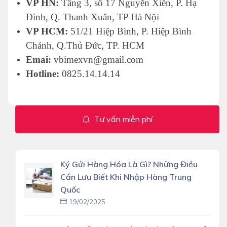
VP HN:
Tầng 3, số 17 Nguyễn Xiển, P. Hạ
Đình, Q. Thanh Xuân, TP Hà Nội
VP HCM:
51/21 Hiệp Bình, P. Hiệp Bình
Chánh, Q.Thủ Đức, TP. HCM
Emai:
vbimexvn@gmail.com
Hotline:
0825.14.14.14
Tư vấn miễn phí
Ký Gửi Hàng Hóa Là Gì? Những Điều
Cần Lưu Biết Khi Nhập Hàng Trung
Quốc
19/02/2025