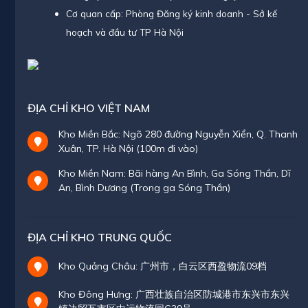
Cơ quan cấp: Phòng Đăng ký kinh doanh - Sở kế
hoạch và đầu tư TP Hà Nội
ĐỊA CHỈ KHO VIỆT NAM
Kho Miền Bắc: Ngõ 280 đường Nguyễn Xiển, Q. Thanh
Xuân, TP. Hà Nội (100m đi vào)
Kho Miền Nam: Bãi hàng An Bình, Ga Sóng Thần, Dĩ
An, Bình Dương (Trong ga Sóng Thần)
ĐỊA CHỈ KHO TRUNG QUỐC
Kho Quảng Châu: 广州市，白云区西盈物流09档
Kho Đông Hưng: 广西壮族自治区防城港市东兴市东兴